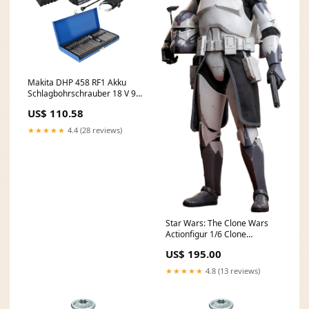
Makita DHP 458 RF1 Akku
Schlagbohrschrauber 18 V 91
Nm + 1x Akku 3,0 Ah +
US$ 110.58
Ladegerät + 40 tlg. Bit Set Rep
- UK
★★★★★
4.4 (28 reviews)
Star Wars: The Clone Wars
Actionfigur 1/6 Clone
Commander Wolffe 30 cm
US$ 195.00
Underworld
★★★★★
4.8 (13 reviews)