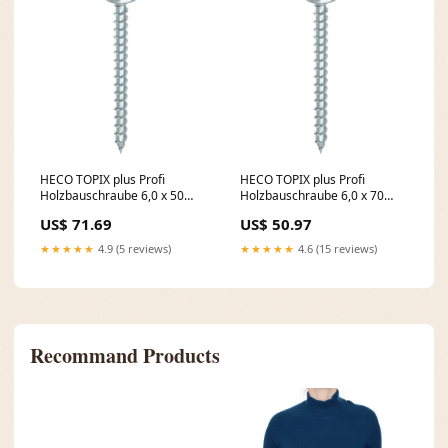
HECO TOPIX plus Profi
HECO TOPIX plus Profi
Holzbauschraube 6,0 x 50
Holzbauschraube 6,0 x 70
mm 800 Stück ( 4x 61039 )
mm 400 Stück ( 4x 61080 )
US$ 71.69
US$ 50.97
Vollgewinde Holzschraube,
Vollgewinde Holzschraube,
Tellerkopf, T-Drive, verzinkt
Tellerkopf, T-Drive, verzinkt
★★★★★
4.9 (5 reviews)
★★★★★
4.6 (15 reviews)
blau, A3K Rep - NL
blau, A3K Meldebestand Lina
Recommand Products