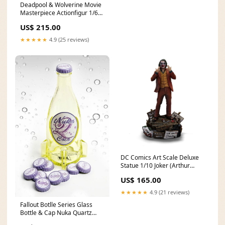
Deadpool & Wolverine Movie
Masterpiece Actionfigur 1/6
Human Torch 31 cm
US$ 215.00
Dorohedoro
★★★★★
4.9 (25 reviews)
DC Comics Art Scale Deluxe
Statue 1/10 Joker (Arthur
Fleck) 19 cm Oshi no Ko
US$ 165.00
★★★★★
4.9 (21 reviews)
Fallout Botlle Series Glass
Bottle & Cap Nuka Quartz
Chihiros Reise ins Zauberland