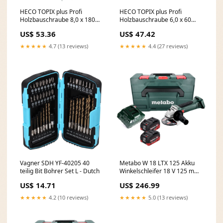
HECO TOPIX plus Profi
HECO TOPIX plus Profi
Holzbauschraube 8,0 x 180
Holzbauschraube 6,0 x 60
mm 100 Stück ( 2x 61306 )
mm 400 Stück ( 4x 61063 )
US$ 53.36
US$ 47.42
Teilgewinde Holzschraube,
Vollgewinde Holzschraube,
Tellerkopf, T-Drive, verzinkt
Tellerkopf, T-Drive, verzinkt
★★★★★
4.7 (13 reviews)
★★★★★
4.4 (27 reviews)
blau, A3K Rep - SE
blau, A3K P - KESKO
Vagner SDH YF-40205 40
Metabo W 18 LTX 125 Akku
teilig Bit Bohrer Set L - Dutch
Winkelschleifer 18 V 125 mm
+ 2x Akku 10,0 Ah + Ladegerät
US$ 14.71
US$ 246.99
+ metaBOX ebayFR
★★★★★
4.2 (10 reviews)
★★★★★
5.0 (13 reviews)