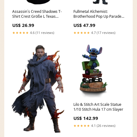
Assassin´s Creed Shadows T-
Fullmetal Alchemist:
Shirt Crest Größe L Texas
Brotherhood Pop Up Parade
Chainsaw Massacre
PVC Statue Greed 18 cm Ninja
US$ 26.99
US$ 47.99
Scroll
★★★★★
4.6 (11 reviews)
★★★★★
4.7 (17 reviews)
Lilo & Stitch Art Scale Statue
1/10 Stitch Hula 17 cm Slayer
US$ 142.99
★★★★★
4.1 (26 reviews)