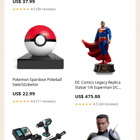
US$ 37.99
★★★★★
4.5 (30 reviews)
Pokemon Spardose Pokeball
DC Comics Legacy Replica
SwitchZubehör
Statue 1/4 Superman DC
Trinity 57 cm Touhou Project
US$ 22.99
US$ 475.00
★★★★★
4.8 (11 reviews)
★★★★★
4.5 (24 reviews)