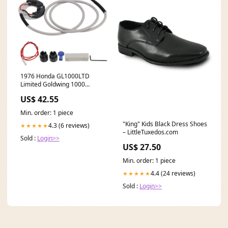
1976 Honda GL1000LTD
Limited Goldwing 1000
Zündkontaktplattenbaugruppe
US$ 42.55
K0-K3 30200-371-004
Volkswagen Performance
Min. order: 1 piece
Others
"King" Kids Black Dress Shoes
4.3 (6 reviews)
★★★★★
– LittleTuxedos.com
Sold :
Login>>
US$ 27.50
Min. order: 1 piece
4.4 (24 reviews)
★★★★★
Sold :
Login>>