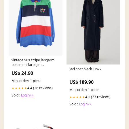
vintage 90s stripe langarm
polo mehrfarbig m
jaci coat black jun22
1784025148036 Schwarz
US$ 24.90
Min. order: 1 piece
US$ 189.90
4.4 (26 reviews)
★★★★★
Min. order: 1 piece
Sold :
Login>>
4.1 (23 reviews)
★★★★★
Sold :
Login>>