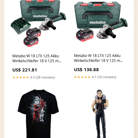
Metabo W 18 LTX 125 Akku
Metabo W 18 LTX 125 Akku
Winkelschleifer 18 V 125 mm
Winkelschleifer 18 V 125 mm
+ 1x Akku 8,0 Ah + metaBOX -
+ 2x Akku 8,0 Ah + Ladegerät
US$ 136.88
US$ 221.81
ohne Ladegerät C - MULTI-
+ metaBOX T - Platon
OFFER
★★★★★
4.1 (16 reviews)
★★★★★
4.5 (28 reviews)