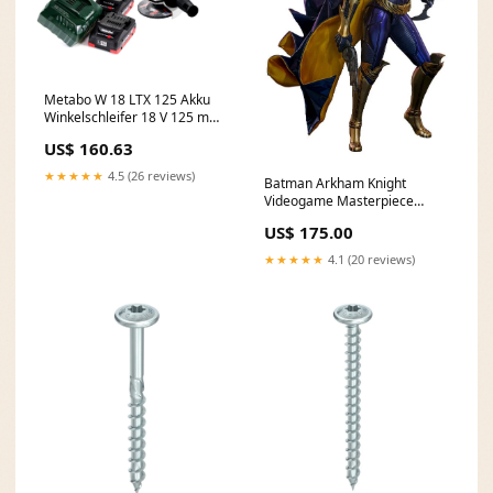
Metabo W 18 LTX 125 Akku
Winkelschleifer 18 V 125 mm
+ 2x Akku 4,0 Ah + Ladegerät
US$ 160.63
+ metaBOX c - Bilder prüfen
★★★★★
4.5 (26 reviews)
Batman Arkham Knight
Videogame Masterpiece
Actionfigur 1/6 Batgirl (Purple
US$ 175.00
and Gold Version) Exclusive
30 cm Helluva Boss
★★★★★
4.1 (20 reviews)