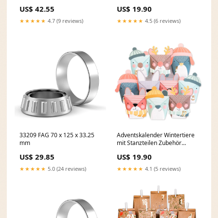
Milchzahndosen
US$ 42.55
US$ 19.90
★★★★★
4.7 (9 reviews)
★★★★★
4.5 (6 reviews)
33209 FAG 70 x 125 x 33.25
Adventskalender Wintertiere
mm
mit Stanzteilen Zubehör
Wichtelhaus
US$ 29.85
US$ 19.90
★★★★★
5.0 (24 reviews)
★★★★★
4.1 (5 reviews)