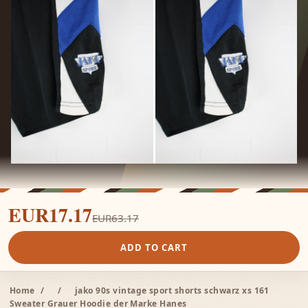
EUR17.17
EUR63.17
ADD TO CART
Home
/
/
jako 90s vintage sport shorts schwarz xs 161
Sweater Grauer Hoodie der Marke Hanes