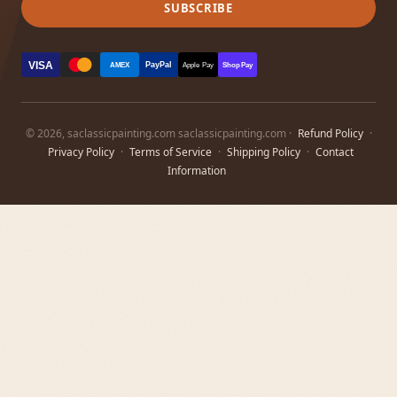
SUBSCRIBE
VISA
PayPal
AMEX
Apple Pay
Shop Pay
© 2026, saclassicpainting.com saclassicpainting.com ·
Refund Policy
·
Privacy Policy
·
Terms of Service
·
Shipping Policy
·
Contact
Information