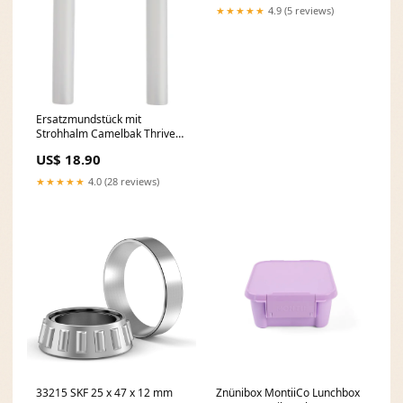
★★★★★
4.9 (5 reviews)
Ersatzmundstück mit
Strohhalm Camelbak Thrive
Flip 2er Set Flow Schutzfolien
US$ 18.90
für Ladestation
★★★★★
4.0 (28 reviews)
33215 SKF 25 x 47 x 12 mm
Znünibox MontiiCo Lunchbox