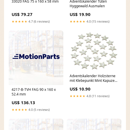
33020 FAG 75 x 160 x 58 mm
Adventskalender Tüten
Hyggewald Ausmalen
US$ 79.27
US$ 19.90
★★★★★
4.7 (6 reviews)
★★★★★
4.0 (15 reviews)
Adventskalender Holzsterne
mit Klebepunkt Mint Kapuzen
Badetücher
US$ 10.90
4217-B-TVH FAG 90 x 160 x
52.4 mm
★★★★★
4.8 (11 reviews)
US$ 136.13
★★★★★
4.0 (5 reviews)