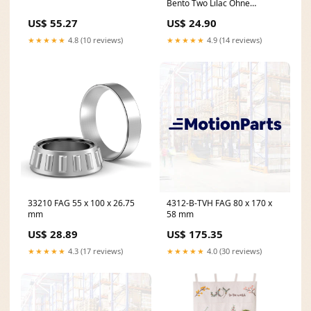
Bento Two Lilac Ohne
Personalisierung:Mit Name +
US$ 55.27
US$ 24.90
Sterne
★★★★★
4.8 (10 reviews)
★★★★★
4.9 (14 reviews)
33210 FAG 55 x 100 x 26.75
4312-B-TVH FAG 80 x 170 x
mm
58 mm
US$ 28.89
US$ 175.35
★★★★★
4.3 (17 reviews)
★★★★★
4.0 (30 reviews)