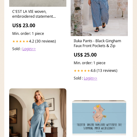
C'EST LA VIE woven,
embroidered statement
bracelet diffuser
US$ 23.00
Min. order: 1 piece
Iluka Pants - Black Gingham
4.2 (30 reviews)
★★★★★
Faux Front Pockets & Zip
Sold :
Login>>
US$ 25.00
Min. order: 1 piece
4.6 (13 reviews)
★★★★★
Sold :
Login>>