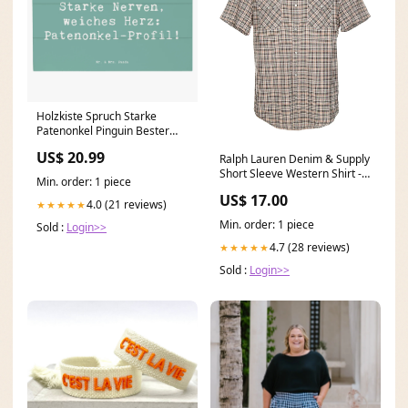
Holzkiste Spruch Starke
Patenonkel Pinguin Bester
Opa der Welt
US$ 20.99
Ralph Lauren Denim & Supply
Short Sleeve Western Shirt - L
Min. order: 1 piece
ATT|Brand|Ermenegildo
US$ 17.00
Zegna
4.0 (21 reviews)
★★★★★
Min. order: 1 piece
Sold :
Login>>
4.7 (28 reviews)
★★★★★
Sold :
Login>>