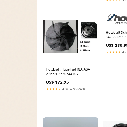
Holzkraft Sch
847350 / SSK /
Stufenschalter
US$ 286.9
0513847350
Scheibe MH 
★★★★★
4.7
0333813026
Holzkraft Flügelrad RLA,ASA
Ø365/19 52074410 /
Kunststoff-Version - Art.
US$ 172.95
051352074410 OPTIMUM
Halter MF4 SM-033360401106
★★★★★
4.8 (14 reviews)