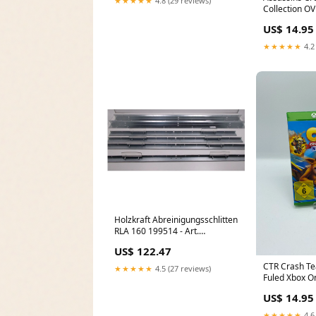
★★★★★
4.8 (29 reviews)
Collection O
US$ 14.95
★★★★★
4.2
Holzkraft Abreinigungsschlitten
RLA 160 199514 - Art.
0513199514 UNICRAFT
US$ 122.47
Steuerung SB 500 SM-
0685060512
CTR Crash Te
★★★★★
4.5 (27 reviews)
Fuled Xbox O
US$ 14.95
★★★★★
4.6