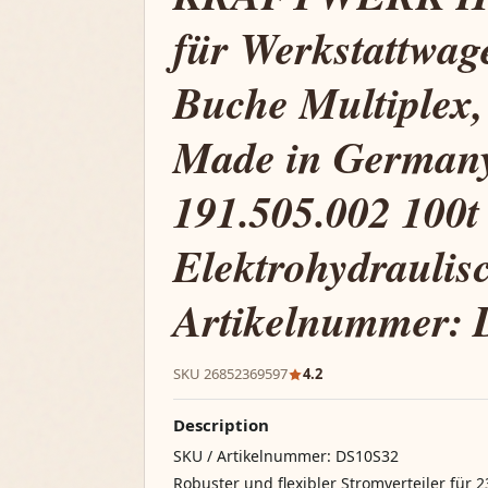
für Werkstattwa
Buche Multiplex
Made in German
191.505.002 100t
Elektrohydraulis
Artikelnummer:
SKU 26852369597
4.2
Description
SKU / Artikelnummer: DS10S32
Robuster und flexibler Stromverteiler fü