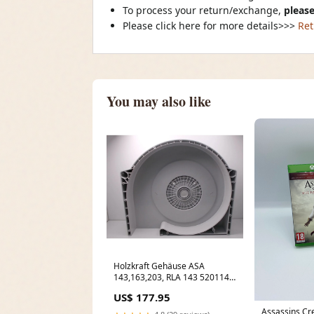
To process your return/exchange,
please
Please click here for more details>>>
Ret
You may also like
Holzkraft Gehäuse ASA
143,163,203, RLA 143 520114 /
RAL7035 / motorseitig - Art.
US$ 177.95
0513520114 SCHWEISSKRAFT
TH3 Filter SM-1662251
Assassins Cr