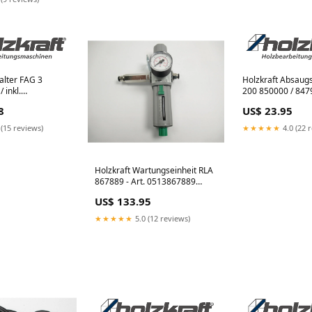
alter FAG 3
Holzkraft Absaug
 inkl.
200 850000 / 8479
 - Art.
0542014 Dreiecks
8
US$ 23.95
 OPTIMUM
28 V SM-
 (15 reviews)
★★★★★
4.0 (22 
1
Holzkraft Wartungseinheit RLA
867889 - Art. 0513867889
OPTIMUM Welle MH35G SM-
US$ 133.95
03338165132
★★★★★
5.0 (12 reviews)