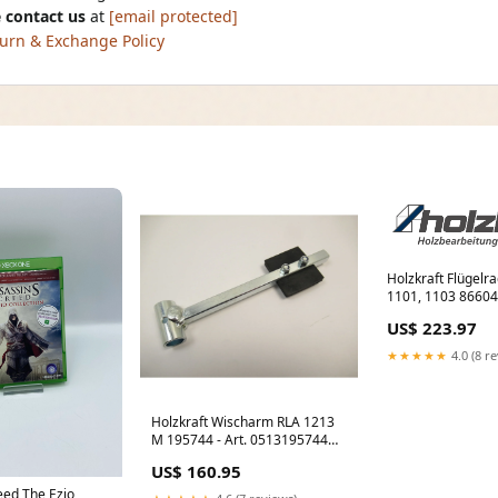
 contact us
at
[email protected]
urn & Exchange Policy
Holzkraft Flügelra
1101, 1103 8660
- Art. 0513866047
US$ 223.97
Werkzeugwagen ge
★★★★★
4.0 (8 r
Holzkraft Wischarm RLA 1213
M 195744 - Art. 0513195744
OPTIMUM Schutzglas SM300
US$ 160.95
SM-0310130346
eed The Ezio