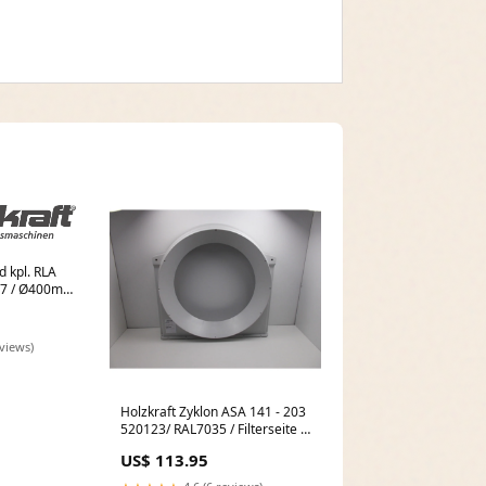
d kpl. RLA
47 / Ø400mm
füllt 290tlg
eviews)
Holzkraft Zyklon ASA 141 - 203
520123/ RAL7035 / Filterseite -
Art. 0513520123 -fallschutz
US$ 113.95