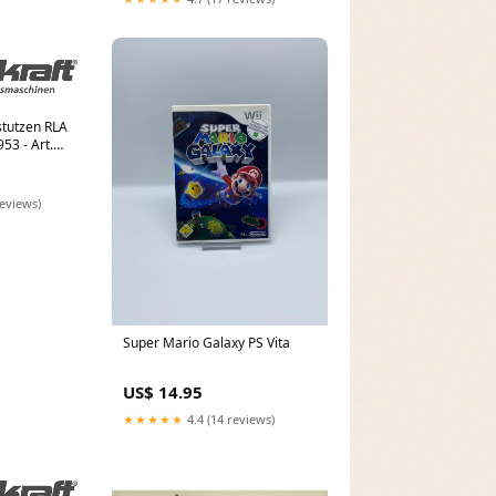
stutzen RLA
53 - Art.
chleifer
reviews)
Super Mario Galaxy PS Vita
US$ 14.95
★★★★★
4.4 (14 reviews)