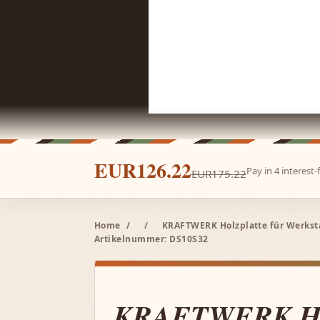
EUR126.22
Pay in 4 interest
EUR175.22
Home
/
/
KRAFTWERK Holzplatte für Werksta
Artikelnummer: DS10S32
KRAFTWERK Hol