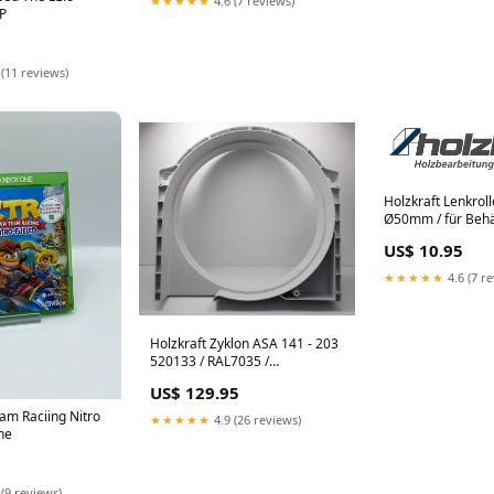
★★★★★
4.6 (7 reviews)
VP
 (11 reviews)
Holzkraft Lenkrol
Ø50mm / für Behäl
05131000118
US$ 10.95
halbautomatische
★★★★★
4.6 (7 r
Holzkraft Zyklon ASA 141 - 203
520133 / RAL7035 /
Spänesackseite - Art.
US$ 129.95
0513520133 Abholkran
am Raciing Nitro
★★★★★
4.9 (26 reviews)
ne
 (9 reviews)