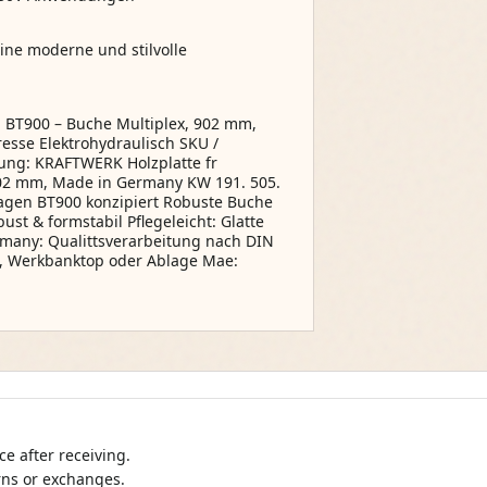
ine moderne und stilvolle
 BT900 – Buche Multiplex, 902 mm,
esse Elektrohydraulisch SKU /
ng: KRAFTWERK Holzplatte fr
02 mm, Made in Germany KW 191. 505.
wagen BT900 konzipiert Robuste Buche
ust & formstabil Pflegeleicht: Glatte
rmany: Qualittsverarbeitung nach DIN
che, Werkbanktop oder Ablage Mae:
e after receiving.
urns or exchanges.