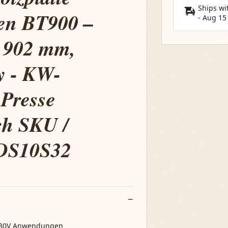
Ships wi
gen BT900 –
-
Aug 15
, 902 mm,
y - KW-
 Presse
ch SKU /
 DS10S32
r 230V Anwendungen