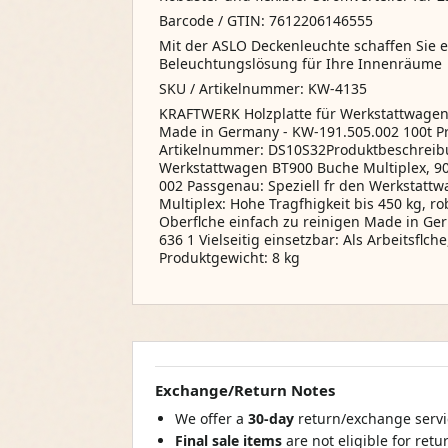
Barcode / GTIN: 7612206146555
Mit der ASLO Deckenleuchte schaffen Sie e
Beleuchtungslösung für Ihre Innenräume
SKU / Artikelnummer: KW-4135
KRAFTWERK Holzplatte für Werkstattwagen
Made in Germany - KW-191.505.002 100t Pr
Artikelnummer: DS10S32Produktbeschreibu
Werkstattwagen BT900 Buche Multiplex, 9
002 Passgenau: Speziell fr den Werkstatt
Multiplex: Hohe Tragfhigkeit bis 450 kg, rob
Oberflche einfach zu reinigen Made in Ge
636 1 Vielseitig einsetzbar: Als Arbeitsfl
Produktgewicht: 8 kg
Exchange/Return Notes
We offer a
30-day
return/exchange servic
Final sale items
are not eligible for ret